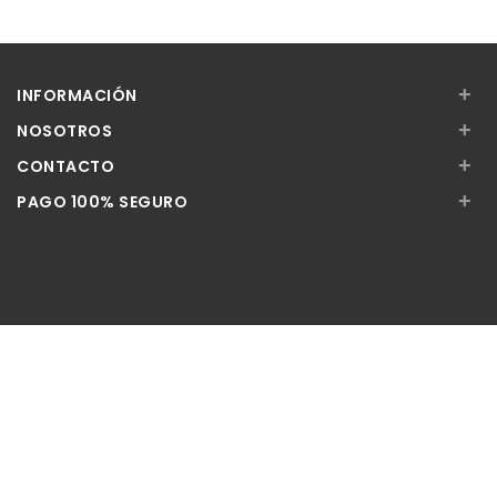
+
INFORMACIÓN
+
NOSOTROS
+
CONTACTO
+
PAGO 100% SEGURO
Apúntate a nuestra Newsletter
Escribe aquí tu email...
Suscribirse
He leído y acepto la
pólitica de privacidad