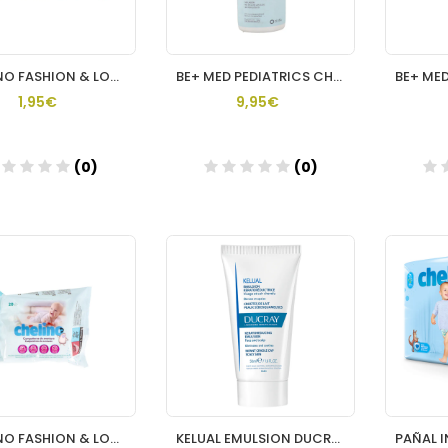
CHELINO FASHION & LOVE TOALLITAS INFANTILES 60 TOALLITAS
BE+ MED PEDIATRICS CHAMPU SUAVE 1 ENVASE 300 ML
1,95€
9,95€
(0)
(0)
Añadir
Añadir
CHELINO FASHION & LOVE TOALLITAS INFANTILES 20 TOALLITAS
KELUAL EMULSION DUCRAY 50 ML