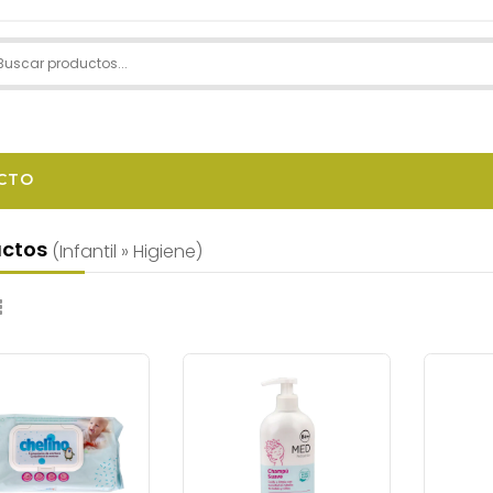
CTO
uctos
(infantil » Higiene)