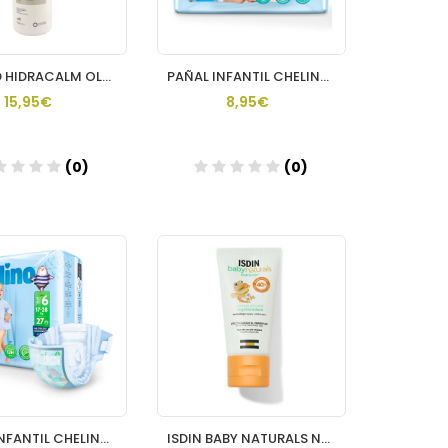
BE+ MED HIDRACALM OLEOGEL 1 ENVASE 1 L
PAÑAL INFANTIL CHELINO FASHION & LOVE T 4 (9 15 KG) 36 PA
15,95€
8,95€
(0)
(0)
Añadir
Añadir
PAÑAL INFANTIL CHELINO FASHION & LOVE T 6 (17 28 KG) 27 P
ISDIN BABY NATURALS NUTRAISDIN POMADA DEL PAÑAL REGENERADORA