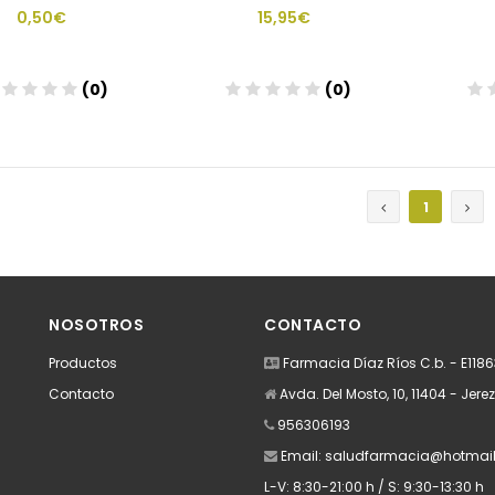
0,50€
15,95€
(0)
(0)
Añadir
Añadir
1
NOSOTROS
CONTACTO
Productos
Farmacia Díaz Ríos C.b. - E118
Contacto
Avda. Del Mosto, 10, 11404 - Jere
956306193
Email:
saludfarmacia@hotmai
L-V: 8:30-21:00 h / S: 9:30-13:30 h