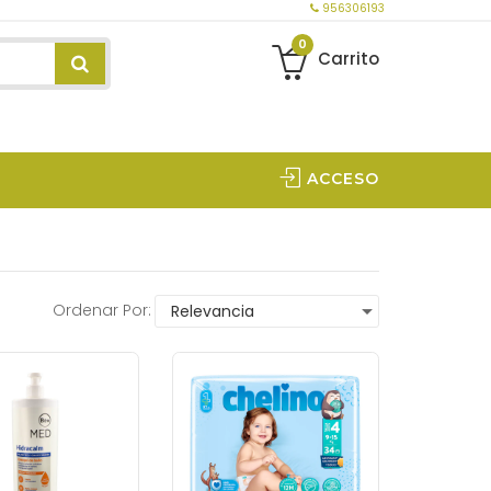
956306193
0
Carrito
ACCESO
Ordenar Por: