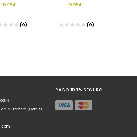
10,95€
9,95€
(0)
(0)
Añadir
Añadir
PAGO 100% SEGURO
63396
z de la Frontera (Cádiz)
l.com