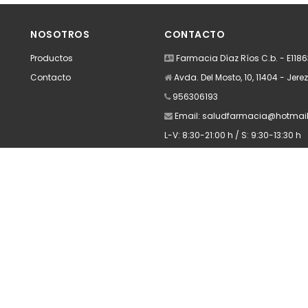
dir
Añadir
A
NOSOTROS
CONTACTO
Productos
Farmacia Díaz Ríos C.b. - E118
Contacto
Avda. Del Mosto, 10, 11404 - Jere
956306193
Email:
saludfarmacia@hotmai
L-V: 8:30-21:00 h / S: 9:30-13:30 h
Apúntate a nuestra Newsletter
Escribe aquí tu email...
Suscribirse
He leído y acepto la
pólitica de privacidad