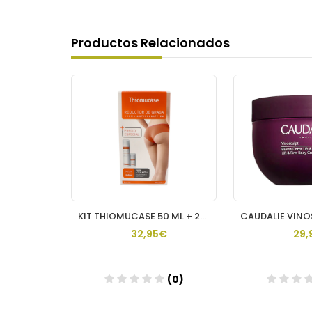
Productos Relacionados
FAJA ABDOMINAL FARMALASTIC 3 BANDAS 1 UNIDAD TALLA PEQUEÑA
KIT THIOMUCASE 50 ML + 200 ML
€
32,95€
29,
(0)
(0)