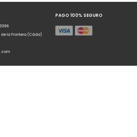
ñadir
Añadir
PAGO 100% SEGURO
63396
z de la Frontera (Cádiz)
l.com