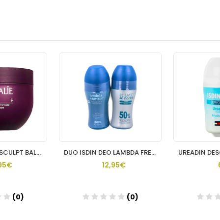
CAUDALIE VINOSCULPT BALSAMO CORPORAL LIFTING Y FIRMEZA 250ML
DUO ISDIN DEO LAMBDA FRESH ROLL 50 % 2ª UNIDAD
95€
12,95€
(0)
(0)