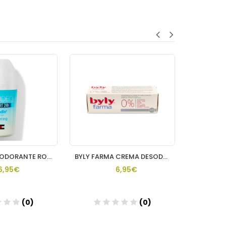
UREADIN DESODORANTE ROLLON 50 ML ISDIN
BYLY FARMA CREMA DESODORANTE 30 ML SIN PERFUME
6,95€
6,95€
(0)
(0)