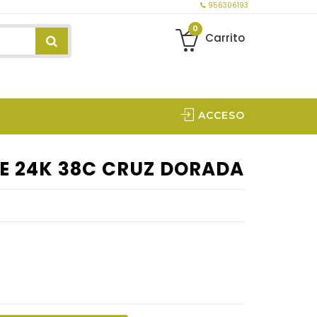
956306193
0
Carrito
ACCESO
E 24K 38C CRUZ DORADA