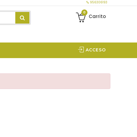
956306193
0
Carrito
ACCESO