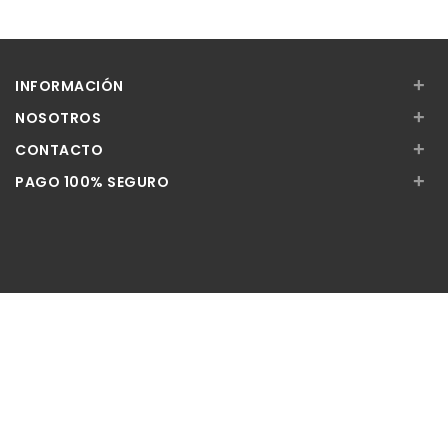
+
INFORMACIÓN
+
NOSOTROS
+
CONTACTO
+
PAGO 100% SEGURO
Apúntate a nuestra Newsletter
Escribe aquí tu email...
Suscribirse
He leído y acepto la
pólitica de privacidad