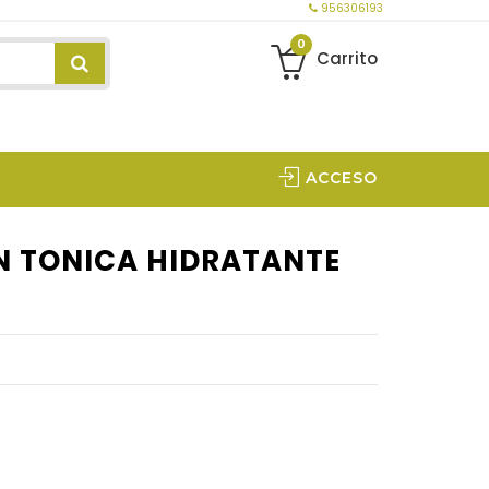
956306193
0
Carrito
ACCESO
N TONICA HIDRATANTE