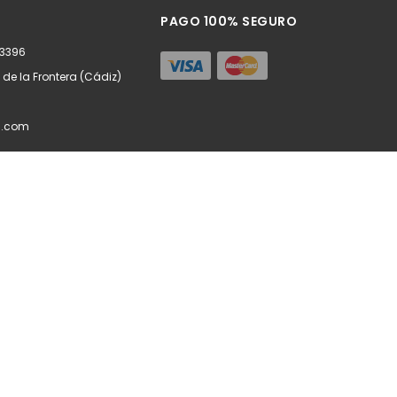
ñadir
Añadir
PAGO 100% SEGURO
63396
z de la Frontera (Cádiz)
l.com