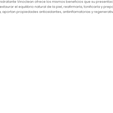
ca hidratante Vinoclean ofrece los mismos beneficios que su present
taurar el equilibrio natural de la piel, reafirmarla, tonificarla y pre
, aportan propiedades antioxidantes, antiinflamatorias y regenerati