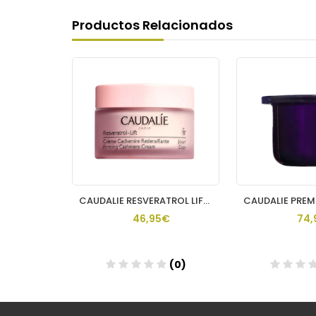
Productos Relacionados
CAUDALIE RESVERATROL CREMA TISANA DE NOCHE 50 ML.
CAUDALIE RESVERATROL LIFT CREMA DE DIA CACHEMIRE
€
46,95€
74,
(0)
(0)