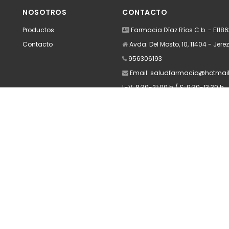
dir
Añadir
A
NOSOTROS
CONTACTO
Productos
Farmacia Díaz Ríos C.b. - E118
Contacto
Avda. Del Mosto, 10, 11404 - Jere
956306193
Email:
saludfarmacia@hotmai
L-V: 8:30-21:00 h / S: 9:30-13:30 h
Apúntate a nuestra Newsletter
Escribe aquí tu email...
Suscribirse
He leído y acepto la
pólitica de privacidad
rvados.