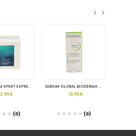
SINGULADERM XPERT EXPRESSION P NORMAL Y SECA 1 ENVASE 50 ML
SEBIUM GLOBAL BIODERMA 30 ML
2,95€
19,95€
(0)
(0)