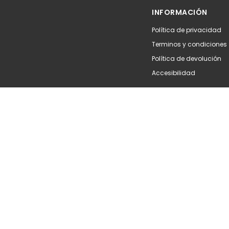
Añadir
Aña
INFORMACIÓN
Política de privacidad
Terminos y condiciones
Política de devolución
Accesibilidad
Copyright © 2026
Sisfarma
. Todos los derechos rese