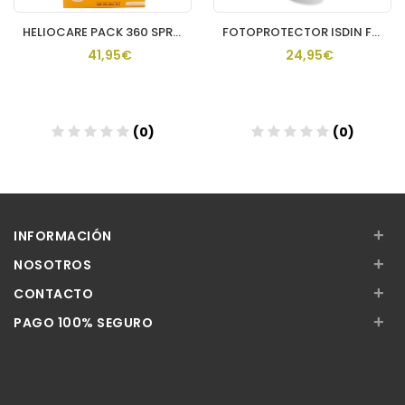
HELIOCARE PACK 360 SPRAY INVISIBLE 2 U
FOTOPROTECTOR ISDIN FUSION FLUID MINERAL SPF 50 1 ENVASE 50
41,95€
24,95€
(0)
(0)
Añadir
Añadir
+
INFORMACIÓN
+
NOSOTROS
+
CONTACTO
+
PAGO 100% SEGURO