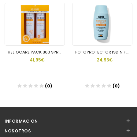
HELIOCARE PACK 360 SPRAY INVISIBLE 2 U
FOTOPROTECTOR ISDIN FUSION FLUID MINERAL SPF 50 1 ENVASE 50
41,95€
24,95€
(0)
(0)
Añadir
Añadir
+
INFORMACIÓN
+
NOSOTROS