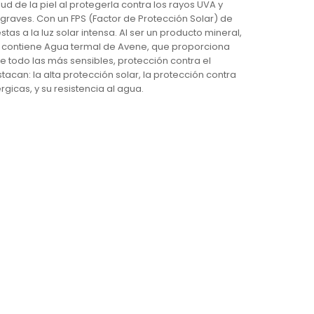
ud de la piel al protegerla contra los rayos UVA y
raves. Con un FPS (Factor de Protección Solar) de
s a la luz solar intensa. Al ser un producto mineral,
s, contiene Agua termal de Avene, que proporciona
bre todo las más sensibles, protección contra el
tacan: la alta protección solar, la protección contra
gicas, y su resistencia al agua.