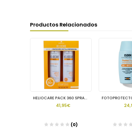
Productos Relacionados
HELIOCARE 360º SPF 50+ PEDIATRICS SPRAY PROTECTOR SOLAR TRAN
HELIOCARE PACK 360 SPRAY INVISIBLE 2 U
€
41,95€
24,
(0)
(0)