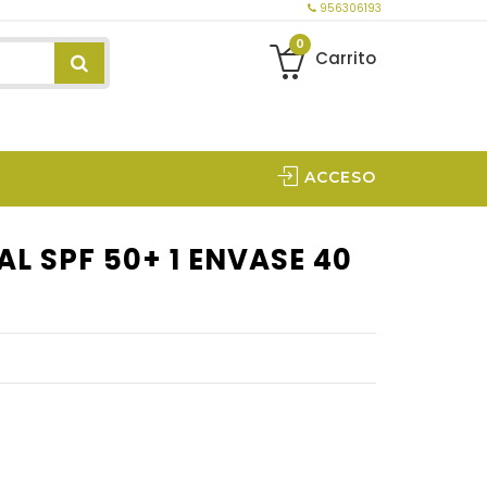
956306193
0
Carrito
ACCESO
L SPF 50+ 1 ENVASE 40