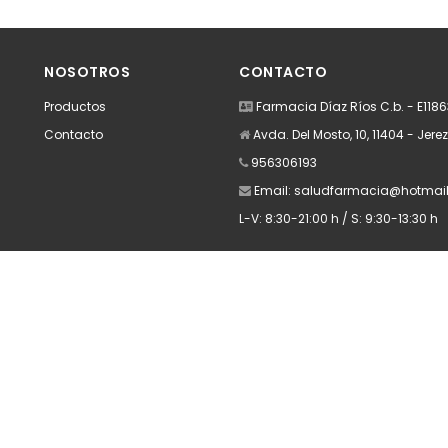
dir
Añadir
A
NOSOTROS
CONTACTO
Productos
Farmacia Díaz Ríos C.b. - E118
Contacto
Avda. Del Mosto, 10, 11404 - Jere
956306193
Email:
saludfarmacia@hotmai
L-V: 8:30-21:00 h / S: 9:30-13:30 h
Apúntate a nuestra Newsletter
Escribe aquí tu email...
Suscribirse
He leído y acepto la
pólitica de privacidad