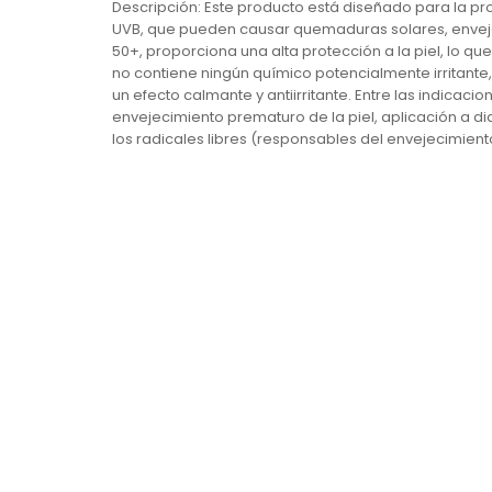
Descripción: Este producto está diseñado para la prot
UVB, que pueden causar quemaduras solares, envejec
50+, proporciona una alta protección a la piel, lo q
no contiene ningún químico potencialmente irritant
un efecto calmante y antiirritante. Entre las indicaci
envejecimiento prematuro de la piel, aplicación a dia
los radicales libres (responsables del envejecimiento