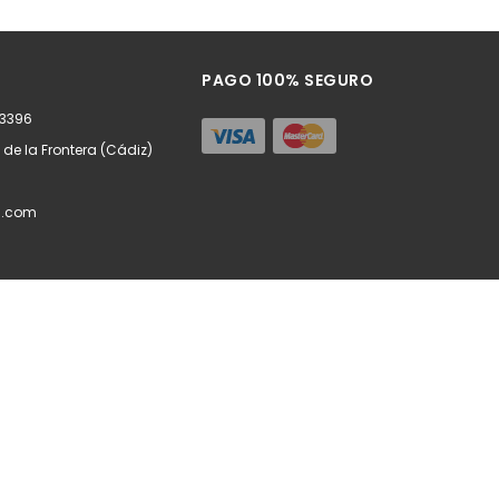
ñadir
Añadir
PAGO 100% SEGURO
63396
z de la Frontera (Cádiz)
l.com