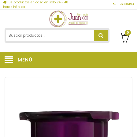
Tus productos en casa en sólo 24 - 48
956306193
horas hábiles
0
MENÚ