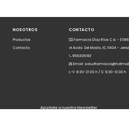
NOSOTROS
CONTACTO
Productos
Farmacia Díaz Ríos C.b. - E118
Contacto
Avda. Del Mosto, 10, 11404 - Jere
956306193
Email:
saludfarmacia@hotmai
L-V: 8:30-21:00 h / S: 9:30-13:30 h
Apúntate a nuestra Newsletter
Escribe aquí tu email...
Suscribirse
He leído y acepto la
pólitica de privacidad