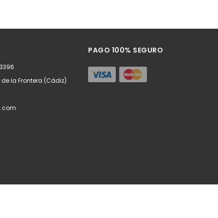
PAGO 100% SEGURO
63396
z de la Frontera (Cádiz)
l.com