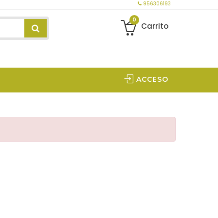
956306193
0
Carrito
ACCESO