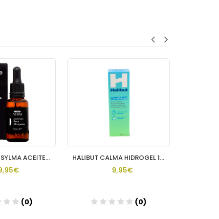
ACOFARMA ESYLMA ACEITE ROSA MOSQUETA 100 % 1 ENVASE 30 ML
HALIBUT CALMA HIDROGEL 1 ENVASE 50 ML
9,95€
9,95€
(0)
(0)