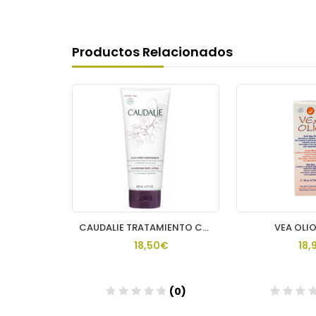
Productos Relacionados
CAUDALIE ROSE DE VIGNE GEL DUCHA 200 ML
CAUDALIE TRATAMIENTO CORPORAL NUTR THE DES VIGNES
VEA OLIO
€
18,50€
18,
(0)
(0)