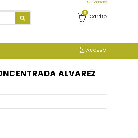
956306193
0
Carrito
ACCESO
ONCENTRADA ALVAREZ