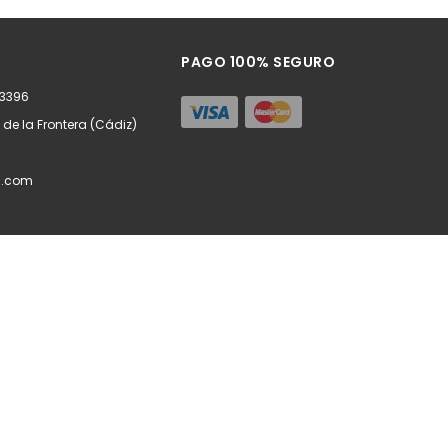
ñadir
Añadir
PAGO 100% SEGURO
63396
z de la Frontera (Cádiz)
l.com