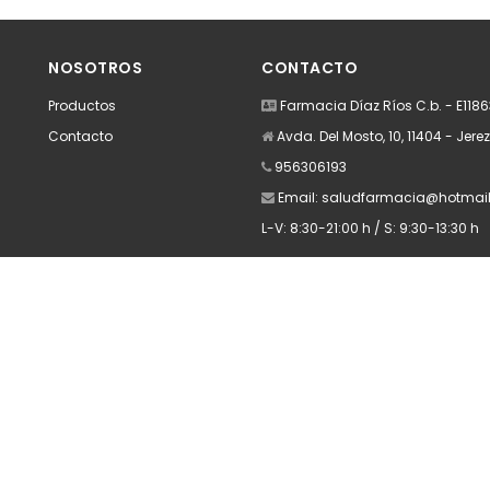
dir
Añadir
A
NOSOTROS
CONTACTO
Productos
Farmacia Díaz Ríos C.b. - E118
Contacto
Avda. Del Mosto, 10, 11404 - Jere
956306193
Email:
saludfarmacia@hotmai
L-V: 8:30-21:00 h / S: 9:30-13:30 h
Apúntate a nuestra Newsletter
Escribe aquí tu email...
Suscribirse
He leído y acepto la
pólitica de privacidad