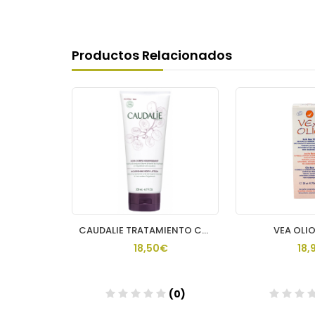
Productos Relacionados
CAUDALIE ROSE DE VIGNE GEL DUCHA 200 ML
CAUDALIE TRATAMIENTO CORPORAL NUTR THE DES VIGNES
VEA OLIO
€
18,50€
18,
(0)
(0)