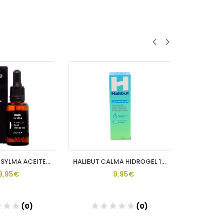
ACOFARMA ESYLMA ACEITE ROSA MOSQUETA 100 % 1 ENVASE 30 ML
HALIBUT CALMA HIDROGEL 1 ENVASE 50 ML
9,95€
9,95€
(0)
(0)