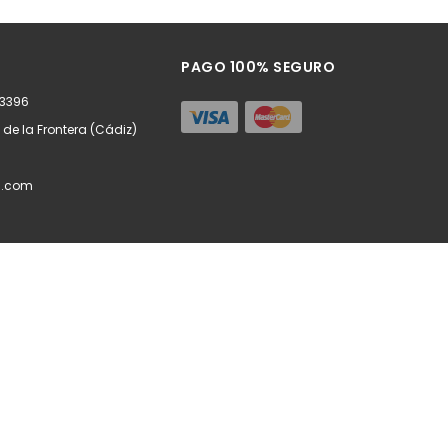
ñadir
Añadir
PAGO 100% SEGURO
63396
z de la Frontera (Cádiz)
l.com