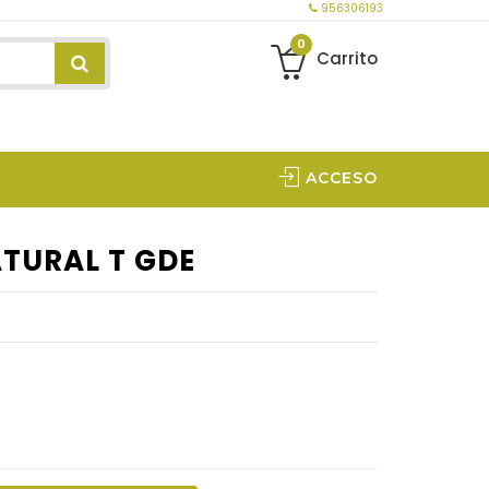
956306193
0
Carrito
ACCESO
TURAL T GDE