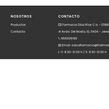
dir
Añadir
A
NOSOTROS
CONTACTO
Productos
Farmacia Díaz Ríos C.b. - E118
Contacto
Avda. Del Mosto, 10, 11404 - Jere
956306193
Email:
saludfarmacia@hotmai
L-V: 8:30-21:00 h / S: 9:30-13:30 h
Apúntate a nuestra Newsletter
Escribe aquí tu email...
Suscribirse
He leído y acepto la
pólitica de privacidad