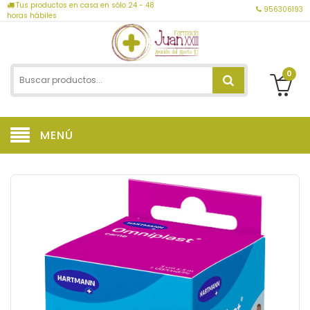
Tus productos en casa en sólo 24 - 48
956306193
horas hábiles
0
MENÚ