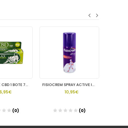
PHYSIORELAX CBD 1 BOTE 75 ML
FISIOCREM SPRAY ACTIVE ICE 150 ML
FIS
16,95€
10,95€
(0)
(0)