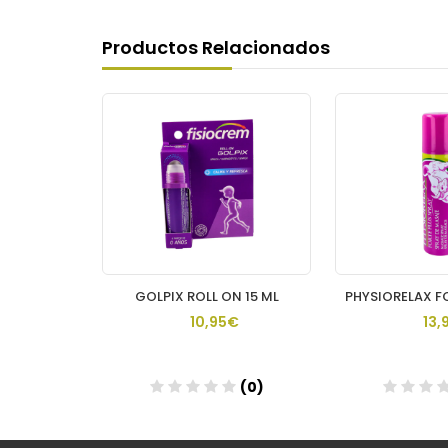
Productos Relacionados
PHYSIORELAX FORTE PLUS 1 ENVASE 75 ML
GOLPIX ROLL ON 15 ML
€
10,95€
13,
(0)
(0)