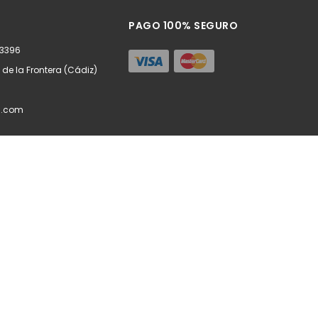
ñadir
Añadir
PAGO 100% SEGURO
63396
z de la Frontera (Cádiz)
l.com