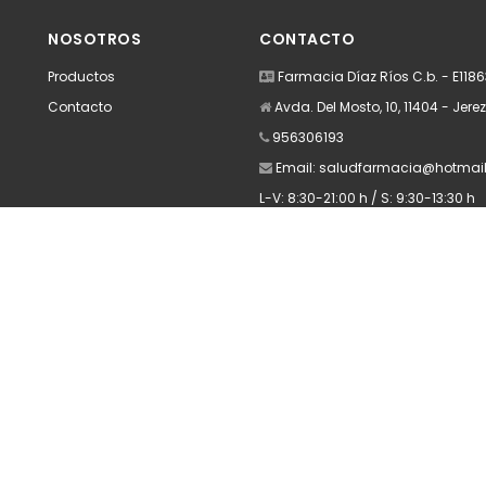
dir
Añadir
A
NOSOTROS
CONTACTO
Productos
Farmacia Díaz Ríos C.b. - E118
Contacto
Avda. Del Mosto, 10, 11404 - Jere
956306193
Email:
saludfarmacia@hotmai
L-V: 8:30-21:00 h / S: 9:30-13:30 h
Apúntate a nuestra Newsletter
Escribe aquí tu email...
Suscribirse
He leído y acepto la
pólitica de privacidad