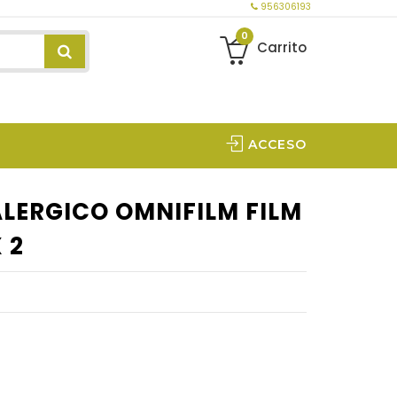
956306193
0
Carrito
ACCESO
LERGICO OMNIFILM FILM
 2