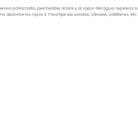
ivo poliacrilato, permeable al aire y al vapor del agua, repele la s
 absorbe los rayos X. Para fijar las sondas, cánulas, catéteres, et