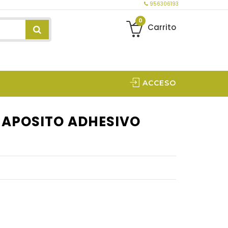
956306193
0
Carrito
ACCESO
 APOSITO ADHESIVO