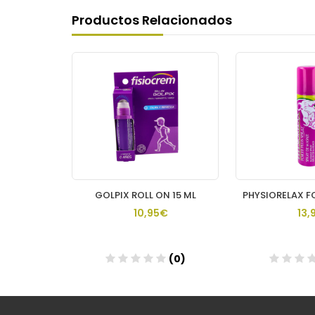
Productos Relacionados
PHYSIORELAX FORTE PLUS 1 ENVASE 75 ML
GOLPIX ROLL ON 15 ML
€
10,95€
13,
(0)
(0)
Añadir
Aña