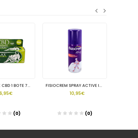
PHYSIORELAX CBD 1 BOTE 75 ML
FISIOCREM SPRAY ACTIVE ICE 150 ML
FIS
16,95€
10,95€
(0)
(0)
ñadir
Añadir