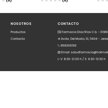
(0)
(0)
dir
Añadir
A
NOSOTROS
CONTACTO
Productos
Farmacia Díaz Ríos C.b. - E118
Contacto
Avda. Del Mosto, 10, 11404 - Jere
956306193
Email:
saludfarmacia@hotmai
L-V: 8:30-21:00 h / S: 9:30-13:30 h
Apúntate a nuestra Newsletter
Escribe aquí tu email...
Suscribirse
He leído y acepto la
pólitica de privacidad