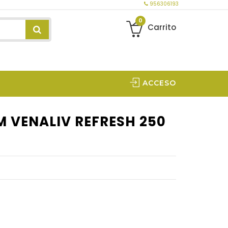
956306193
0
Carrito
ACCESO
 VENALIV REFRESH 250