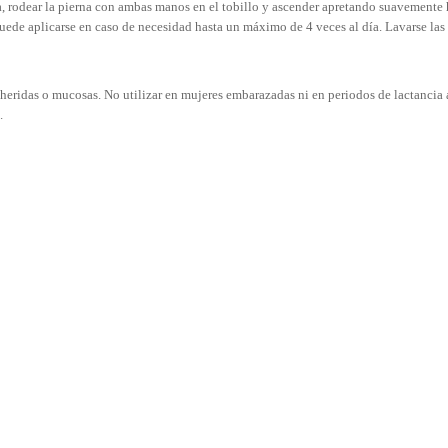
rna, rodear la pierna con ambas manos en el tobillo y ascender apretando suavemente 
. Puede aplicarse en caso de necesidad hasta un máximo de 4 veces al día. Lavarse las 
as, heridas o mucosas. No utilizar en mujeres embarazadas ni en periodos de lactanci
.