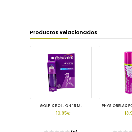
Productos Relacionados
PHYSIORELAX FORTE PLUS 1 ENVASE 75 ML
GOLPIX ROLL ON 15 ML
€
10,95€
13,