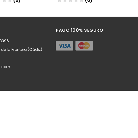
(0)
(0)
ñadir
Añadir
PAGO 100% SEGURO
63396
z de la Frontera (Cádiz)
l.com