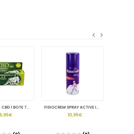
PHYSIORELAX CBD 1 BOTE 75 ML
FISIOCREM SPRAY ACTIVE ICE 150 ML
FIS
16,95€
10,95€