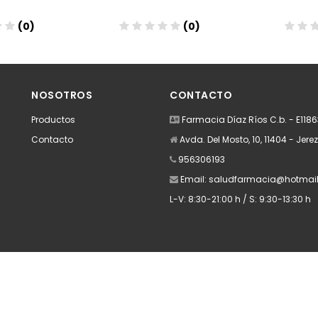
(0)
(0)
dir
Añadir
A
NOSOTROS
CONTACTO
Productos
Farmacia Díaz Ríos C.b. - E118
Contacto
Avda. Del Mosto, 10, 11404 - Jere
956306193
Email:
saludfarmacia@hotmai
L-V: 8:30-21:00 h / S: 9:30-13:30 h
Apúntate a nuestra Newsletter
Escribe aquí tu email...
Suscribirse