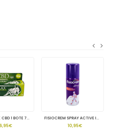
PHYSIORELAX CBD 1 BOTE 75 ML
FISIOCREM SPRAY ACTIVE ICE 150 ML
FIS
16,95€
10,95€