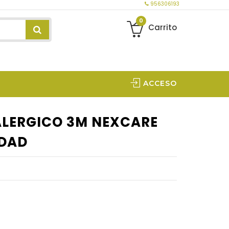
956306193
0
Carrito
ACCESO
LERGICO 3M NEXCARE
IDAD