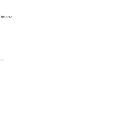
 intacta.
co.