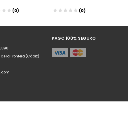
(0)
(0)
ñadir
Añadir
PAGO 100% SEGURO
63396
z de la Frontera (Cádiz)
l.com