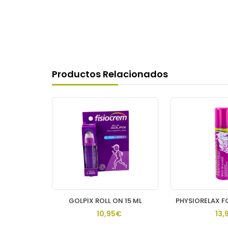
Productos Relacionados
PHYSIORELAX FORTE PLUS 1 ENVASE 75 ML
GOLPIX ROLL ON 15 ML
€
10,95€
13,