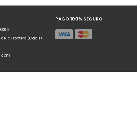
ñadir
Añadir
PAGO 100% SEGURO
63396
z de la Frontera (Cádiz)
l.com