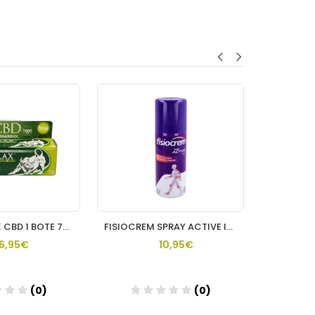
PHYSIORELAX CBD 1 BOTE 75 ML
FISIOCREM SPRAY ACTIVE ICE 150 ML
FIS
16,95€
10,95€
(0)
(0)