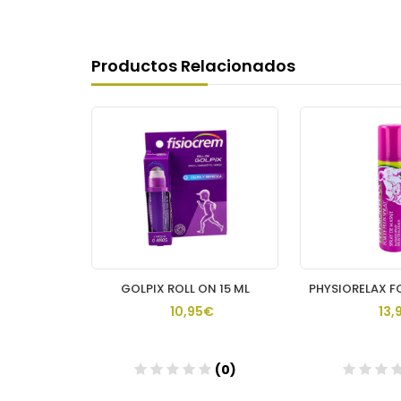
Productos Relacionados
PHYSIORELAX FORTE PLUS 1 ENVASE 75 ML
GOLPIX ROLL ON 15 ML
€
10,95€
13,
(0)
(0)