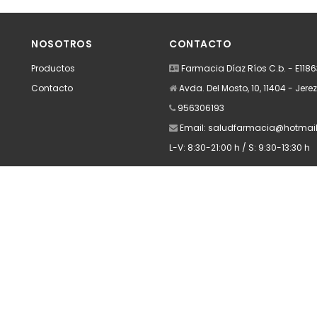
dir
Añadir
A
NOSOTROS
CONTACTO
Productos
Farmacia Díaz Ríos C.b. - E118
Contacto
Avda. Del Mosto, 10, 11404 - Jere
956306193
Email:
saludfarmacia@hotmai
L-V: 8:30-21:00 h / S: 9:30-13:30 h
Apúntate a nuestra Newsletter
Escribe aquí tu email...
Suscribirse
He leído y acepto la
pólitica de privacidad